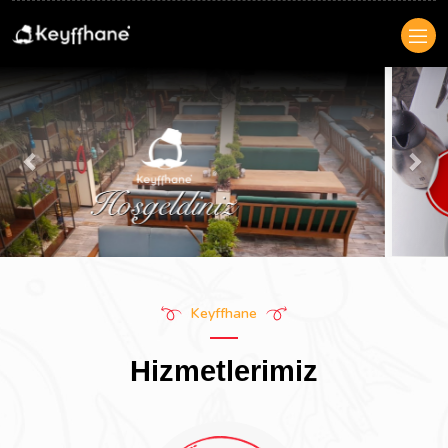
Previous
Nex
Keyffhane
Hizmetlerimiz